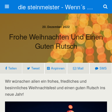
die steinmeister - Wenn´s um Stein geht stets zum Steinmetz
20. Dezember 2022
Frohe Weihnachten Und Einen
Guten Rutsch
Teilen
Tweet
Anpinnen
Mail
SMS
Wir wünschen allen ein frohes, friedliches und
besinnliches Weihnachtsfest und einen guten Rutsch ins
neue Jahr!