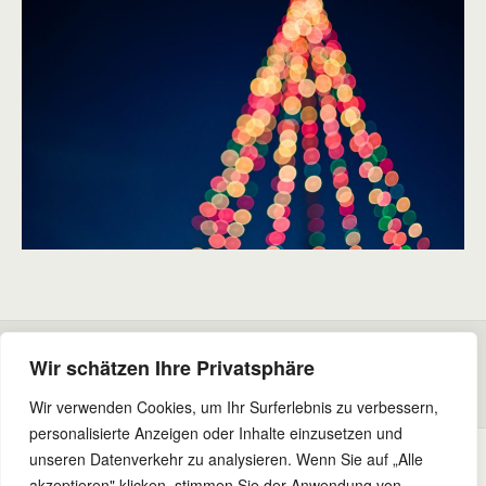
Vorheriger Beitrag
Nächster Beitrag
Wir schätzen Ihre Privatsphäre
Neue Nachwuchskampagne
Ausbildungstarife
Angehoben
Wir verwenden Cookies, um Ihr Surferlebnis zu verbessern,
personalisierte Anzeigen oder Inhalte einzusetzen und
unseren Datenverkehr zu analysieren. Wenn Sie auf „Alle
akzeptieren" klicken, stimmen Sie der Anwendung von