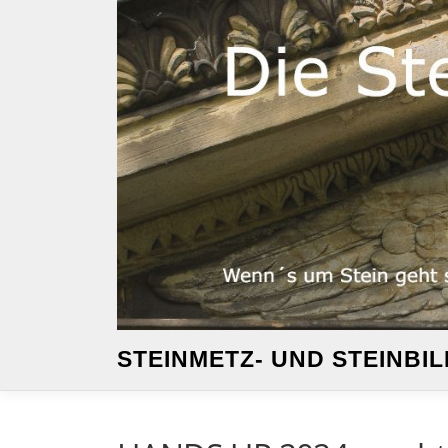
Zum
Inhalt
springen
STEINMETZ- UND STEINB