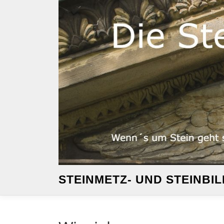
Zum
Inhalt
springen
STEINMETZ- UND STEINB